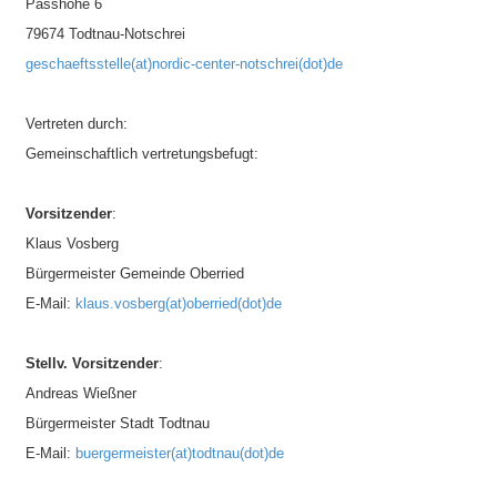
Passhöhe 6
79674 Todtnau-Notschrei
geschaeftsstelle(at)nordic-center-notschrei(dot)de
Vertreten durch:
Gemeinschaftlich vertretungsbefugt:
Vorsitzender
:
Klaus Vosberg
Bürgermeister Gemeinde Oberried
E-Mail:
klaus.vosberg(at)oberried(dot)de
Stellv. Vorsitzender
:
Andreas Wießner
Bürgermeister Stadt Todtnau
E-Mail:
buergermeister(at)todtnau(dot)de